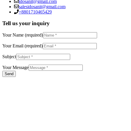
idosanit@gmail.com
salesidosanit@gmail.com
+8801710465429
Tell us your inquiry
Your Name (required)
Your Email (required)
Subject
Your Message
Send