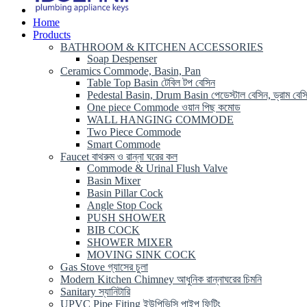
Home
Products
BATHROOM & KITCHEN ACCESSORIES
Soap Despenser
Ceramics Commode, Basin, Pan
Table Top Basin টেবিল টপ বেসিন
Pedestal Basin, Drum Basin পেডেস্টাল বেসিন, ড্রাম বেস
One piece Commode ওয়ান পিছ কমোড
WALL HANGING COMMODE
Two Piece Commode
Smart Commode
Faucet বাথরুম ও রান্না ঘরের কল
Commode & Urinal Flush Valve
Basin Mixer
Basin Pillar Cock
Angle Stop Cock
PUSH SHOWER
BIB COCK
SHOWER MIXER
MOVING SINK COCK
Gas Stove গ্যাসের চুলা
Modern Kitchen Chimney আধুনিক রান্নাঘরের চিমনি
Sanitary স্যানিটারি
UPVC Pipe Fiting ইউপিভিসি পাইপ ফিটিং