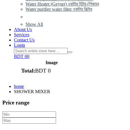
Water Heater (Geyser) ওয়াটার হিটার (গিজার)
Water purifier water filter ওয়াটার ফিল্টার
Show All
About Us
Services
Contact Us
Login
BDT 0
0
Image
Total:
BDT 0
View cart
home
SHOWER MIXER
Price range