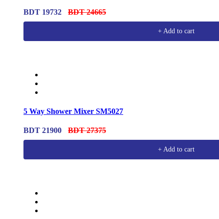
BDT 19732
BDT 24665
+ Add to cart
5 Way Shower Mixer SM5027
BDT 21900
BDT 27375
+ Add to cart