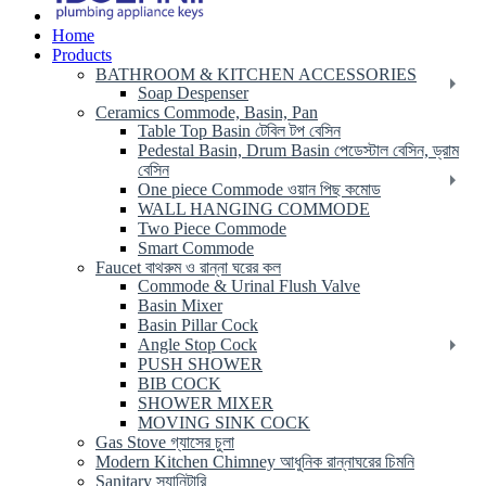
Home
Products
BATHROOM & KITCHEN ACCESSORIES
Soap Despenser
Ceramics Commode, Basin, Pan
Table Top Basin টেবিল টপ বেসিন
Pedestal Basin, Drum Basin পেডেস্টাল বেসিন, ড্রাম
বেসিন
One piece Commode ওয়ান পিছ কমোড
WALL HANGING COMMODE
Two Piece Commode
Smart Commode
Faucet বাথরুম ও রান্না ঘরের কল
Commode & Urinal Flush Valve
Basin Mixer
Basin Pillar Cock
Angle Stop Cock
PUSH SHOWER
BIB COCK
SHOWER MIXER
MOVING SINK COCK
Gas Stove গ্যাসের চুলা
Modern Kitchen Chimney আধুনিক রান্নাঘরের চিমনি
Sanitary স্যানিটারি