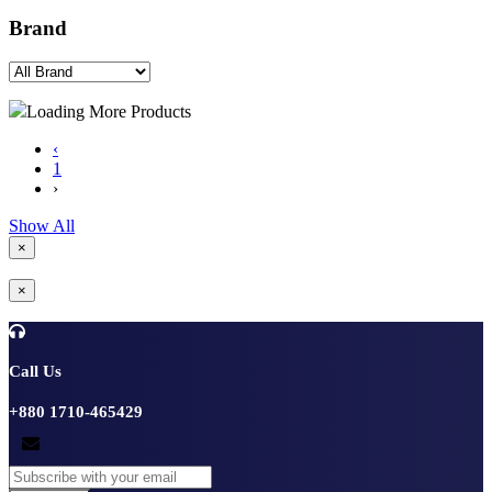
Brand
Loading More Products
‹
1
›
Show All
×
×
Call Us
+880 1710-465429