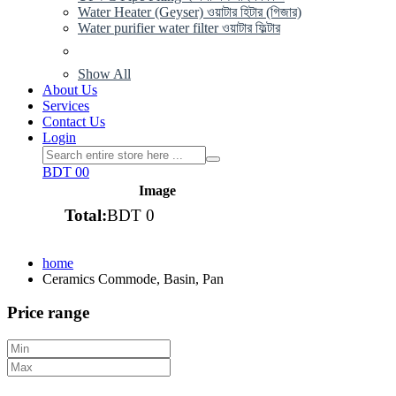
Water Heater (Geyser) ওয়াটার হিটার (গিজার)
Water purifier water filter ওয়াটার ফিল্টার
Show All
About Us
Services
Contact Us
Login
BDT 0
0
Image
Total:
BDT 0
View cart
home
Ceramics Commode, Basin, Pan
Price range