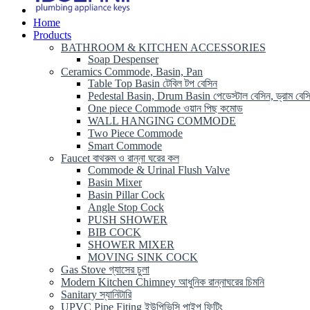
Home
Products
BATHROOM & KITCHEN ACCESSORIES
Soap Despenser
Ceramics Commode, Basin, Pan
Table Top Basin টেবিল টপ বেসিন
Pedestal Basin, Drum Basin পেডেস্টাল বেসিন, ড্রাম বেস
One piece Commode ওয়ান পিছ কমোড
WALL HANGING COMMODE
Two Piece Commode
Smart Commode
Faucet বাথরুম ও রান্না ঘরের কল
Commode & Urinal Flush Valve
Basin Mixer
Basin Pillar Cock
Angle Stop Cock
PUSH SHOWER
BIB COCK
SHOWER MIXER
MOVING SINK COCK
Gas Stove গ্যাসের চুলা
Modern Kitchen Chimney আধুনিক রান্নাঘরের চিমনি
Sanitary স্যানিটারি
UPVC Pipe Fiting ইউপিভিসি পাইপ ফিটিং