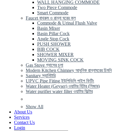
WALL HANGING COMMODE
Two Piece Commode
Smart Commode
Faucet বাথরুম ও রান্না ঘরের কল
Commode & Urinal Flush Valve
Basin Mixer
Basin Pillar Cock
Angle Stop Cock
PUSH SHOWER
BIB COCK
SHOWER MIXER
MOVING SINK COCK
Gas Stove গ্যাসের চুলা
Modern Kitchen Chimney আধুনিক রান্নাঘরের চিমনি
Sanitary স্যানিটারি
UPVC Pipe Fiting ইউপিভিসি পাইপ ফিটিং
Water Heater (Geyser) ওয়াটার হিটার (গিজার)
Water purifier water filter ওয়াটার ফিল্টার
Show All
About Us
Services
Contact Us
Login