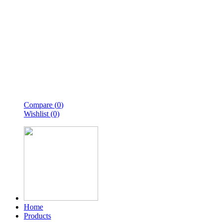
Compare (
0
)
Wishlist (0)
Home
Products