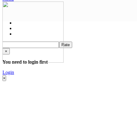
Rate
×
You need to login first
Login
×