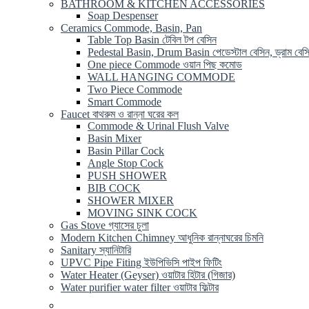
BATHROOM & KITCHEN ACCESSORIES
Soap Despenser
Ceramics Commode, Basin, Pan
Table Top Basin টেবিল টপ বেসিন
Pedestal Basin, Drum Basin পেডেস্টাল বেসিন, ড্রাম বেস
One piece Commode ওয়ান পিছ কমোড
WALL HANGING COMMODE
Two Piece Commode
Smart Commode
Faucet বাথরুম ও রান্না ঘরের কল
Commode & Urinal Flush Valve
Basin Mixer
Basin Pillar Cock
Angle Stop Cock
PUSH SHOWER
BIB COCK
SHOWER MIXER
MOVING SINK COCK
Gas Stove গ্যাসের চুলা
Modern Kitchen Chimney আধুনিক রান্নাঘরের চিমনি
Sanitary স্যানিটারি
UPVC Pipe Fiting ইউপিভিসি পাইপ ফিটিং
Water Heater (Geyser) ওয়াটার হিটার (গিজার)
Water purifier water filter ওয়াটার ফিল্টার