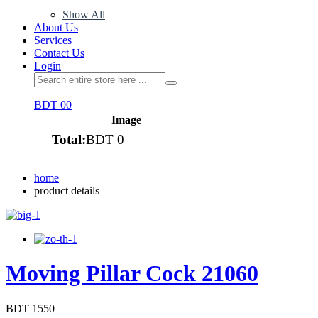
Show All
About Us
Services
Contact Us
Login
BDT 0
0
Image
Total:
BDT 0
View cart
home
product details
Moving Pillar Cock 21060
BDT 1550