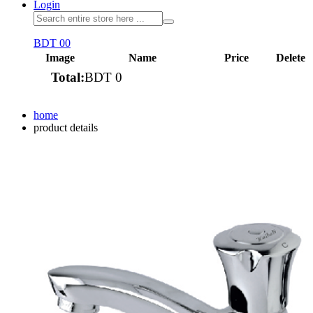
Login
BDT 0
0
Image
Name
Price
Delete
Total:
BDT 0
View cart
home
product details